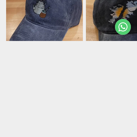
Gorra gabardina Azul Pava Mate
$14.900
Gorra gabardina azu
islas malvinas argent
1982
$14.900