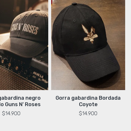
Gorra gabardina Bordada
gabardina negro
Coyote
o Guns N' Roses
$14.900
$14.900