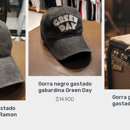
Gorra negro gastado
gabardina Green Day
Gorra 
$14.900
gastad
astado
 Ramon