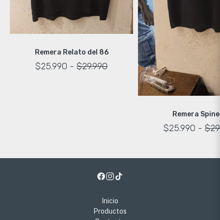
Remera Relato del 86
$25.990
-
$29.990
Remera Spine
$25.990
-
$29
Inicio
Productos