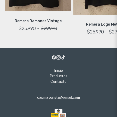
Remera Ramones Vintage
Remera Logo
$25.990
-
$29.990
$25.990
-
$29
Inicio
Productos
Contacto
capmayorista@gmail.com