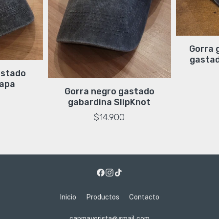
Gorra 
gastad
astado
Papa
Gorra negro gastado
gabardina SlipKnot
$14.900
Inicio
Productos
Contacto
capmayorista@gmail.com